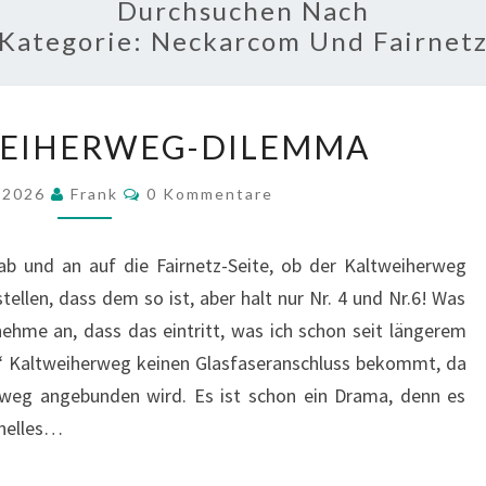
Durchsuchen Nach
Kategorie:
Neckarcom Und Fairnet
DAS
WEIHERWEG-DILEMMA
KALTWEIHERWEG-
DILEMMA
Kommentare
r 2026
Frank
0 Kommentare
ab und an auf die Fairnetz-Seite, ob der Kaltweiherweg
tellen, dass dem so ist, aber halt nur Nr. 4 und Nr.6! Was
 nehme an, dass das eintritt, was ich schon seit längerem
e“ Kaltweiherweg keinen Glasfaseranschluss bekommt, da
weg angebunden wird. Es ist schon ein Drama, denn es
nelles…