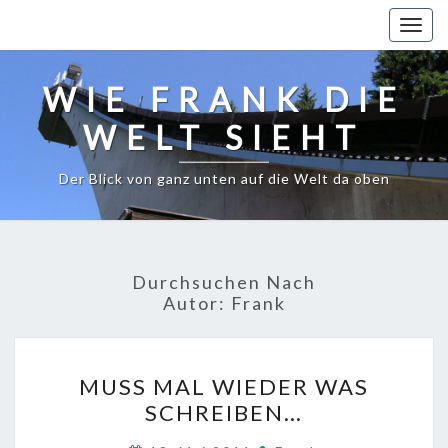
Togg
navig
WIE FRANK DIE
WELT SIEHT
Der Blick von ganz unten auf die Welt da oben
Durchsuchen Nach
Autor:
Frank
MUSS
MUSS MAL WIEDER WAS
MAL
SCHREIBEN…
WIEDER
WAS